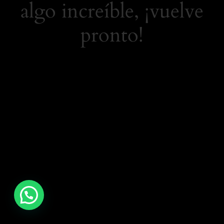
algo increíble, ¡vuelve
pronto!