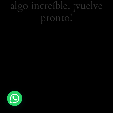
algo increíble, ¡vuelve
pronto!